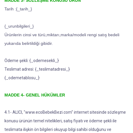
MADDE 3- SÖZLEŞME KONUSU ÜRÜN
Tarih :{_tarih_}
{_urunbilgileri_}
Ürünlerin cinsi ve türü,miktarı,marka/modeli rengi satış bedeli
yukarıda belirtildiği gibidir.
Ödeme şekli: {_odemesekli_}
Teslimat adresi: {_teslimatadresi_}
{_odemetablosu_}
MADDE 4- GENEL HÜKÜMLER
4.1- ALICI, "www.ecoBebekBezi.com" internet sitesinde sözleşme
konusu ürünün temel nitelikleri, satış fiyatı ve ödeme şekli ile
teslimata ilişkin ön bilgileri okuyup bilgi sahibi olduğunu ve