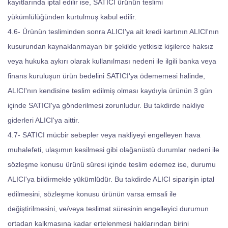
kayıtlarında iptal edilir ise, SATICI ürünün teslimi
yükümlülüğünden kurtulmuş kabul edilir.
4.6- Ürünün tesliminden sonra ALICI'ya ait kredi kartının ALICI'nın
kusurundan kaynaklanmayan bir şekilde yetkisiz kişilerce haksız
veya hukuka aykırı olarak kullanılması nedeni ile ilgili banka veya
finans kuruluşun ürün bedelini SATICI'ya ödememesi halinde,
ALICI'nın kendisine teslim edilmiş olması kaydıyla ürünün 3 gün
içinde SATICI'ya gönderilmesi zorunludur. Bu takdirde nakliye
giderleri ALICI'ya aittir.
4.7- SATICI mücbir sebepler veya nakliyeyi engelleyen hava
muhalefeti, ulaşımın kesilmesi gibi olağanüstü durumlar nedeni ile
sözleşme konusu ürünü süresi içinde teslim edemez ise, durumu
ALICI'ya bildirmekle yükümlüdür. Bu takdirde ALICI siparişin iptal
edilmesini, sözleşme konusu ürünün varsa emsali ile
değiştirilmesini, ve/veya teslimat süresinin engelleyici durumun
ortadan kalkmasına kadar ertelenmesi haklarından birini