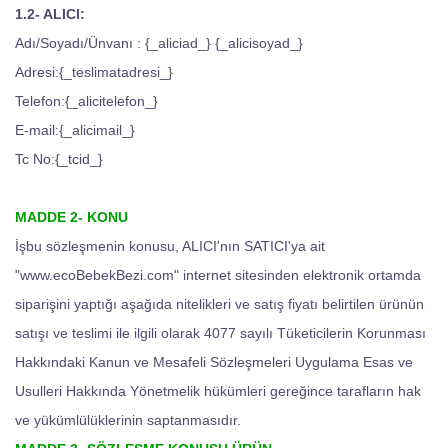
1.2- ALICI:
Adı/Soyadı/Ünvanı : {_aliciad_} {_alicisoyad_}
Adresi:{_teslimatadresi_}
Telefon:{_alicitelefon_}
E-mail:{_alicimail_}
Tc No:{_tcid_}
MADDE 2- KONU
İşbu sözleşmenin konusu, ALICI'nın SATICI'ya ait
"www.ecoBebekBezi.com" internet sitesinden elektronik ortamda
siparişini yaptığı aşağıda nitelikleri ve satış fiyatı belirtilen ürünün
satışı ve teslimi ile ilgili olarak 4077 sayılı Tüketicilerin Korunması
Hakkındaki Kanun ve Mesafeli Sözleşmeleri Uygulama Esas ve
Usulleri Hakkında Yönetmelik hükümleri gereğince tarafların hak
ve yükümlülüklerinin saptanmasıdır.