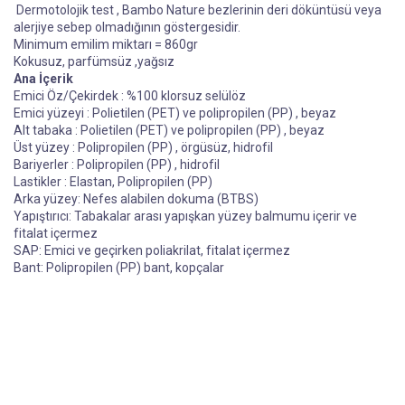
Dermotolojik test , Bambo Nature bezlerinin deri döküntüsü veya
alerjiye sebep olmadığının göstergesidir.
Minimum emilim miktarı = 860gr
Kokusuz, parfümsüz ,yağsız
Ana İçerik
Emici Öz/Çekirdek : %100 klorsuz selülöz
Emici yüzeyi : Polietilen (PET) ve polipropilen (PP) , beyaz
Alt tabaka : Polietilen (PET) ve polipropilen (PP) , beyaz
Üst yüzey : Polipropilen (PP) , örgüsüz, hidrofil
Bariyerler : Polipropilen (PP) , hidrofil
Lastikler : Elastan, Polipropilen (PP)
Arka yüzey: Nefes alabilen dokuma (BTBS)
Yapıştırıcı: Tabakalar arası yapışkan yüzey balmumu içerir ve
fitalat içermez
SAP: Emici ve geçirken poliakrilat, fitalat içermez
Bant: Polipropilen (PP) bant, kopçalar
Bu ürünün fiyat bilgisi, resim, ürün açıklamalarında ve diğer
konularda yetersiz gördüğünüz noktaları öneri formunu kullanarak
Bu ürüne ilk yorumu siz yapın!
tarafımıza iletebilirsiniz.
Görüş ve önerileriniz için teşekkür ederiz.