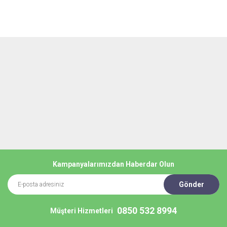
Yorum Yaz
Ürün resmi kalitesiz, bozuk veya görüntülenemiyor.
Ürün açıklamasında eksik bilgiler bulunuyor.
Ürün bilgilerinde hatalar bulunuyor.
Ürün fiyatı diğer sitelerden daha pahalı.
Bu ürüne benzer farklı alternatifler olmalı.
Gönder
Kampanyalarımızdan Haberdar Olun
Gönder
0850 532 8994
Müşteri Hizmetleri