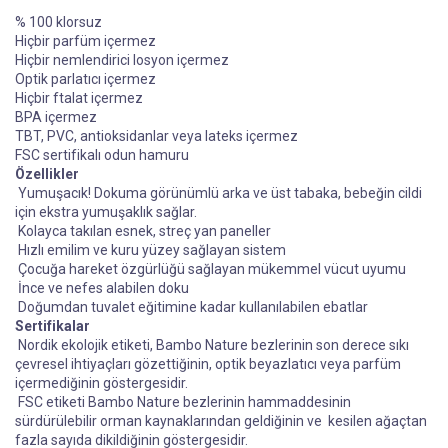
% 100 klorsuz
Hiçbir parfüm içermez
Hiçbir nemlendirici losyon içermez
Optik parlatıcı içermez
Hiçbir ftalat içermez
BPA içermez
TBT, PVC, antioksidanlar veya lateks içermez
FSC sertifikalı odun hamuru
Özellikler
Yumuşacık! Dokuma görünümlü arka ve üst tabaka, bebeğin cildi
için ekstra yumuşaklık sağlar.
Kolayca takılan esnek, streç yan paneller
Hızlı emilim ve kuru yüzey sağlayan sistem
Çocuğa hareket özgürlüğü sağlayan mükemmel vücut uyumu
İnce ve nefes alabilen doku
Doğumdan tuvalet eğitimine kadar kullanılabilen ebatlar
Sertifikalar
Nordik ekolojik etiketi, Bambo Nature bezlerinin son derece sıkı
çevresel ihtiyaçları gözettiğinin, optik beyazlatıcı veya parfüm
içermediğinin göstergesidir.
FSC etiketi Bambo Nature bezlerinin hammaddesinin
sürdürülebilir orman kaynaklarından geldiğinin ve kesilen ağaçtan
fazla sayıda dikildiğinin göstergesidir.