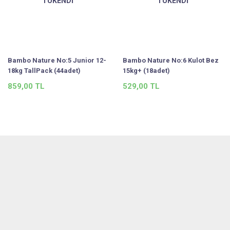
TÜKENDİ
TÜKENDİ
Bambo Nature No:5 Junior 12-
Bambo Nature No:6 Kulot Bez
18kg TallPack (44adet)
15kg+ (18adet)
859,00 TL
529,00 TL