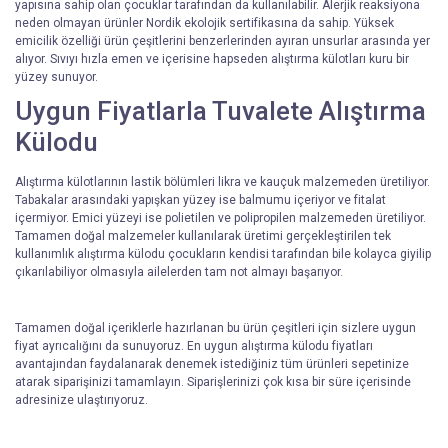
yapısına sahip olan çocuklar tarafından da kullanılabilir. Alerjik reaksiyona
neden olmayan ürünler Nordik ekolojik sertifikasına da sahip. Yüksek
emicilik özelliği ürün çeşitlerini benzerlerinden ayıran unsurlar arasında yer
alıyor. Sıvıyı hızla emen ve içerisine hapseden alıştırma külotları kuru bir
yüzey sunuyor.
Uygun Fiyatlarla Tuvalete Alıştırma
Külodu
Alıştırma külotlarının lastik bölümleri likra ve kauçuk malzemeden üretiliyor.
Tabakalar arasındaki yapışkan yüzey ise balmumu içeriyor ve fitalat
içermiyor. Emici yüzeyi ise polietilen ve polipropilen malzemeden üretiliyor.
Tamamen doğal malzemeler kullanılarak üretimi gerçekleştirilen tek
kullanımlık alıştırma külodu
çocukların kendisi tarafından bile kolayca giyilip
çıkarılabiliyor olmasıyla ailelerden tam not almayı başarıyor.
Tamamen doğal içeriklerle hazırlanan bu ürün çeşitleri için sizlere uygun
fiyat ayrıcalığını da sunuyoruz. En uygun alıştırma külodu fiyatları
avantajından faydalanarak denemek istediğiniz tüm ürünleri sepetinize
atarak siparişinizi tamamlayın. Siparişlerinizi çok kısa bir süre içerisinde
adresinize ulaştırıyoruz.