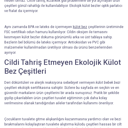
neden olmaz. Ciltte tahriş, kızarıklık gibi problemlere de yol açmayan ürün
çeşitleri gönül rahatlığı ile kullanılabiliyor. Ekolojik külot bezler optik parlatıcı
ve ftalat da içermiyor.
Aynı zamanda BPA ve lateks de içermeyen
külot bez
çeşitlerinin üretiminde
FSC sertifikalı odun hamuru kullanılıyor. Cildin oksijen ile temasını
kesmeyen külot bezler dokuma görünümlü arka ve üst tablaya sahip.
Bezlerin bel bölümü de lateks içermiyor. Antioksidan ve PVC gibi
malzemeler kullanılmadan üretiliyor olması da ürünü benzerlerinden
ayırıyor.
Cildi Tahriş Etmeyen Ekolojik Külot
Bez Çeşitleri
Deri döküntüleri ve alerjik reaksiyona sebebiyet vermeyen
külot bebek bezi
çeşitleri ekolojik sertifikasına sahiptir. Sizlere bu sayfada en seçkin ve en
güvenilir markaların ürün çeşitlerini bir arada sunuyoruz. Pratik bir şekilde
giyilip çıkarılabilen ürün çeşitleri tuvalet eğitiminin çok daha kolay
verilmesine olanak tanıdığından aileler tarafından kullanımı öneriliyor.
Çocukların tuvalete gitme alışkanlığını kazanmasına yardımcı olan ve bezi
bırakmalarını kolaylaştıran tuvalete alıştırma külodu
çeşitleri hassas bir cilt