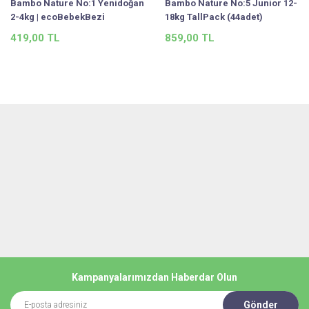
Bambo Nature No:1 Yenidoğan
Bambo Nature No:5 Junior 12-
2-4kg | ecoBebekBezi
18kg TallPack (44adet)
419,00 TL
859,00 TL
Kampanyalarımızdan Haberdar Olun
Gönder